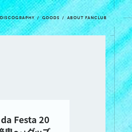
DISCOGRAPHY
GOODS
ABOUT FANCLUB
a Festa 20
び疑心暗鬼〜」グッズ