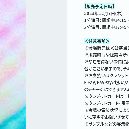
【
販売予定日時】
2023年12月7日(木)
1公演目：開場中14:15
2公演目：開場中17:45
＜注意事項＞
※会場販売は
＜公演当
※販売時間や販売場所は
※やむを得ない事情によ
合がございますので、予
※お支払いはクレジットカー
E Pay/PayPay/d払
のチャージはできません
※クレジットカードは一
※クレジットカード・電
※会場の電波状況により
いに変更をお願いさせて
※サンプルなどの展示物