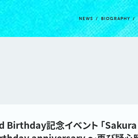
NEWS
BIOGRAPHY
 Birthday記念イベント 「Sakura d
birthday anniversary 〜再