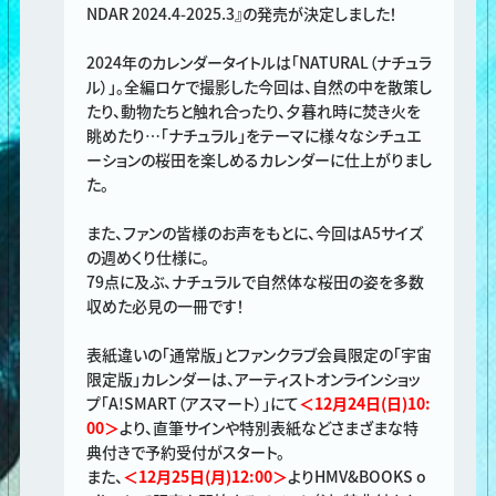
NDAR 2024.4-2025.3』の発売が決定しました！
2024年のカレンダータイトルは「NATURAL（ナチュラ
ル）」。全編ロケで撮影した今回は、自然の中を散策し
たり、動物たちと触れ合ったり、夕暮れ時に焚き火を
眺めたり…「ナチュラル」をテーマに様々なシチュエ
ーションの桜田を楽しめるカレンダーに仕上がりまし
た。
また、ファンの皆様のお声をもとに、今回はA5サイズ
の週めくり仕様に。
79点に及ぶ、ナチュラルで自然体な桜田の姿を多数
収めた必見の一冊です！
表紙違いの「通常版」とファンクラブ会員限定の「宇宙
限定版」カレンダーは、アーティストオンラインショッ
プ「A!SMART（アスマート）」にて
＜12月24日(日)10:
00＞
より、直筆サインや特別表紙などさまざまな特
典付きで予約受付がスタート。
また、
＜12月25日(月)12:00＞
よりHMV&BOOKS o