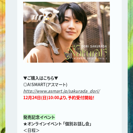
▼ご購入はこちら▼
◎A!SMART(アスマート)
http://www.asmart.jp/sakurada_dori/
12月24日(日)10:00より、予約受付開始！
発売記念イベント
★オンラインイベント 「個別お話し会」
＜日程＞