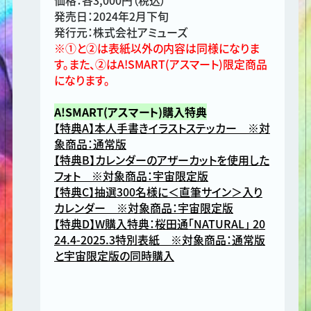
発売日：2024年2月下旬
発行元：株式会社アミューズ
※①と②は表紙以外の内容は同様になりま
す。また、②はA!SMART(アスマート)限定商品
になります。
A!SMART(アスマート)購入特典
【特典A】本人手書きイラストステッカー ※対
象商品：通常版
【特典B】カレンダーのアザーカットを使用した
フォト ※対象商品：宇宙限定版
【特典C】抽選300名様に＜直筆サイン＞入り
カレンダー ※対象商品：宇宙限定版
【特典D】W購入特典：桜田通「NATURAL」 20
24.4-2025.3特別表紙 ※対象商品：通常版
と宇宙限定版の同時購入