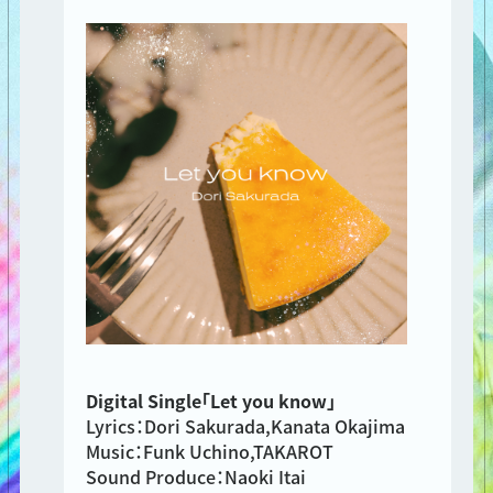
Digital Single「Let you know」
Lyrics：Dori Sakurada,Kanata Okajima
Music：Funk Uchino,TAKAROT
Sound Produce：Naoki Itai