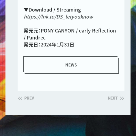
▼Download / Streaming
https://lnk.to/DS_letyouknow
発売元：PONY CANYON / early Reflection
/ Pandrec
発売日：2024年1月31日
NEWS
PREV
NEXT