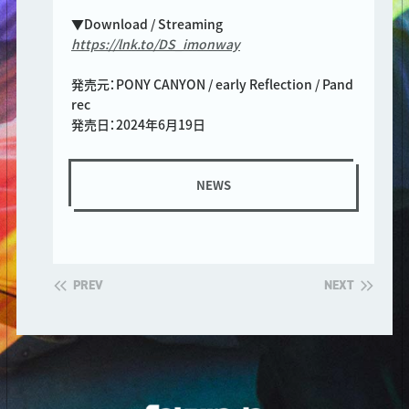
▼Download / Streaming
https://lnk.to/DS_imonway
発売元：PONY CANYON / early Reflection / Pand
rec
発売日：2024年6月19日
NEWS
PREV
NEXT