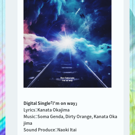
Digital Single「I'm on way」
Lyrics：Kanata Okajima
Music：Soma Genda, Dirty Orange, Kanata Oka
jima
Sound Produce：Naoki Itai