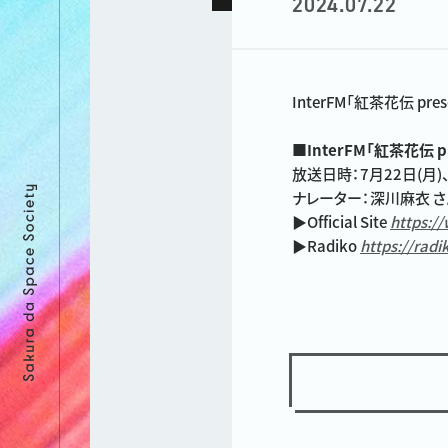
2024.07.22
InterFM「紅茶花伝 p
■InterFM「紅茶花伝 p
放送日時：7月22日(月)、23
ナレーター：深川麻衣 さ
▶︎Official Site
https:/
▶︎Radiko
https://rad