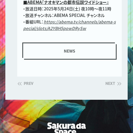
■ABEMA『ナオキマンの都市伝説ワイドショー』
・放送日時：2025年5月24日(土) 夜10時～夜11時
・放送チャンネル：ABEMA SPECIAL チャンネル
・番組URL：
https://abema.tv/channels/abema-s
pecial/slots/A2YBH5powDRySw
NEWS
PREV
NEXT