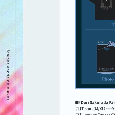
■『Dori Sakurada F
【1】T-shirt（M/XL）・・・¥
【2】Luggage Tag・・・¥2