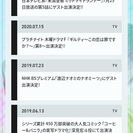
日本テレビ系『未満警察 ミッドナイトランナー』7月25
日放送の第5話にゲスト出演決定‼︎
2020.07.15
TV
プラチナイト 木曜ドラマＦ 『ギルティ～この恋は罪です
か？～』第8～出演決定!!
2019.07.23
TV
NHK BSプレミアム「渡辺ナオミのナオミーツ」にゲスト
出演決定！
2019.06.13
TV
シリーズ累計 450 万部突破の大人気コミック 「コーヒ
ー&バニラ」の実写ドラマ化！深見宏斗役にて出演決