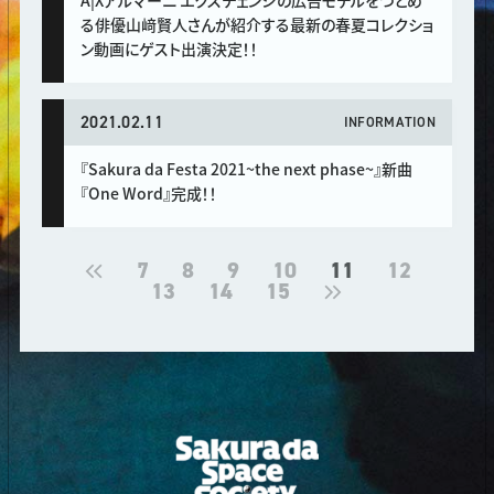
A|Xアルマーニ エクスチェンジの広告モデルをつとめ
る俳優山﨑賢人さんが紹介する最新の春夏コレクショ
ン動画にゲスト出演決定！！
2021.02.11
INFORMATION
『Sakura da Festa 2021~the next phase~』新曲
『One Word』完成！！
7
8
9
10
11
12
13
14
15