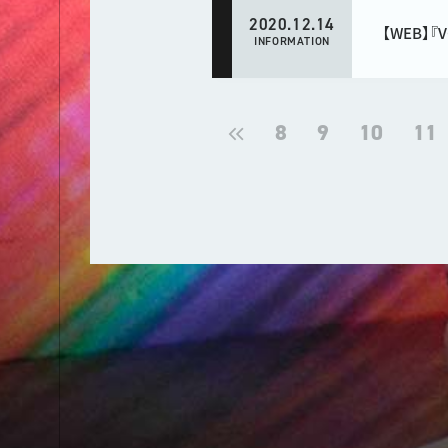
2020.12.14
【WEB】『
INFORMATION
8
9
10
11